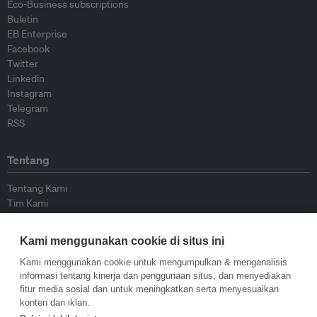
Eco-Business subscriptions
Buletin
EB Enterprise
Facebook
Twitter
Linkedin
Instagram
Telegram
RSS
Tentang
Tentang Kami
Tim Kami
Bergabung dengan kami
Dewan Penasihat
Kami menggunakan cookie di situs ini
Kontributor
Hubungi Kami
Kami menggunakan cookie untuk mengumpulkan & menganalisis
informasi tentang kinerja dan penggunaan situs, dan menyediakan
fitur media sosial dan untuk meningkatkan serta menyesuaikan
Kebijakan
konten dan iklan.