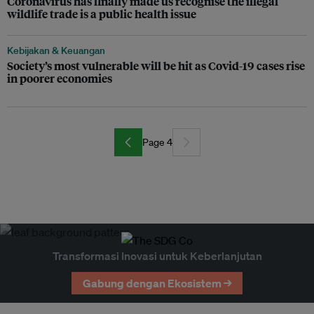
Coronavirus has finally made us recognise the illegal
wildlife trade is a public health issue
Kebijakan & Keuangan
Society’s most vulnerable will be hit as Covid-19 cases rise
in poorer economies
Page 4
Transformasi Inovasi untuk Keberlanjutan
Gabung dengan Ekosistem →