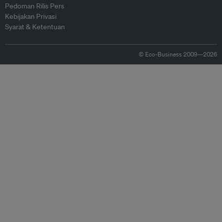
Pedoman Rilis Pers
Kebijakan Privasi
Syarat & Ketentuan
© Eco-Business 2009—2026