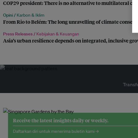
COP29 president: There is no alternative to multilateral cli
Opini /
Karbon & Iklim
From Rio to Belém: The long unravelling of climate consen
Press Releases /
Kebijakan & Keuangan
Asia’s urban resilience depends on integrated, inclusive gr
Transf
Receive the latest insights daily or weekly.
Daftarkan diri untuk menerima buletin kami →