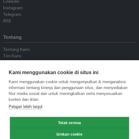
Linkedin
Instagram
Telegram
RSS
Tentang
Tentang Kami
Tim Kami
Bergabung dengan kami
Dewan Penasihat
Kami menggunakan cookie di situs ini
Kontributor
Hubungi Kami
Kami menggunakan cookie untuk mengumpulkan & menganalisis
informasi tentang kinerja dan penggunaan situs, dan menyediakan
fitur media sosial dan untuk meningkatkan serta menyesuaikan
Kebijakan
konten dan iklan.
Pelajari lebih lanjut
Pedoman Penerbitan Ulang
Pedoman Op-ed
Tolak semua
Pedoman Rilis Pers
Kebijakan Privasi
Izinkan cookie
Syarat & Ketentuan