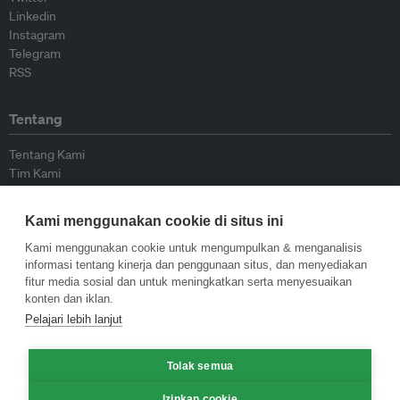
Linkedin
Instagram
Telegram
RSS
Tentang
Tentang Kami
Tim Kami
Bergabung dengan kami
Dewan Penasihat
Kami menggunakan cookie di situs ini
Kontributor
Hubungi Kami
Kami menggunakan cookie untuk mengumpulkan & menganalisis
informasi tentang kinerja dan penggunaan situs, dan menyediakan
fitur media sosial dan untuk meningkatkan serta menyesuaikan
Kebijakan
konten dan iklan.
Pelajari lebih lanjut
Pedoman Penerbitan Ulang
Pedoman Op-ed
Pedoman Rilis Pers
Tolak semua
Kebijakan Privasi
Izinkan cookie