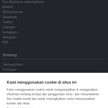
Eco-Business subscriptions
Buletin
EB Enterprise
Facebook
Twitter
Linkedin
Instagram
Telegram
RSS
Tentang
Tentang Kami
Tim Kami
Bergabung dengan kami
Dewan Penasihat
Kami menggunakan cookie di situs ini
Kontributor
Hubungi Kami
Kami menggunakan cookie untuk mengumpulkan & menganalisis
informasi tentang kinerja dan penggunaan situs, dan menyediakan
fitur media sosial dan untuk meningkatkan serta menyesuaikan
Kebijakan
konten dan iklan.