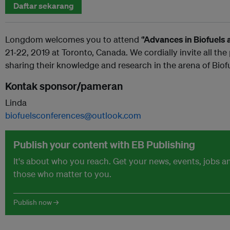
Daftar sekarang
Longdom welcomes you to attend ‘
’Advances in Biofuels
21-22, 2019 at Toronto, Canada. We cordially invite all the 
sharing their knowledge and research in the arena of Biof
Kontak sponsor/pameran
Linda
biofuelsconferences@outlook.com
Publish your content with EB Publishing
It's about who you reach. Get your news, events, jobs 
those who matter to you.
Publish now →