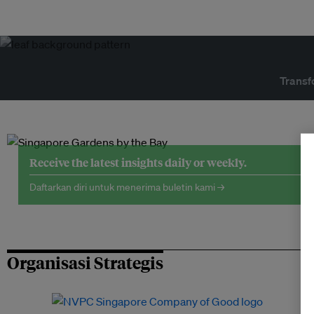
Transf
Receive the latest insights daily or weekly.
Daftarkan diri untuk menerima buletin kami →
Organisasi Strategis