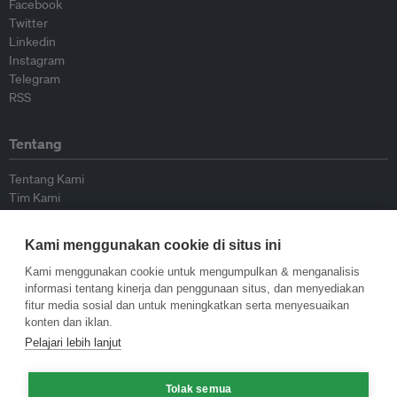
Facebook
Twitter
Linkedin
Instagram
Telegram
RSS
Tentang
Tentang Kami
Tim Kami
Bergabung dengan kami
Dewan Penasihat
Kami menggunakan cookie di situs ini
Kontributor
Hubungi Kami
Kami menggunakan cookie untuk mengumpulkan & menganalisis
informasi tentang kinerja dan penggunaan situs, dan menyediakan
fitur media sosial dan untuk meningkatkan serta menyesuaikan
Kebijakan
konten dan iklan.
Pelajari lebih lanjut
Pedoman Penerbitan Ulang
Pedoman Op-ed
Tolak semua
Pedoman Rilis Pers