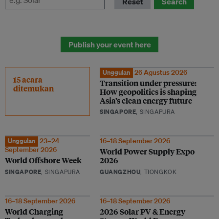
Reset
Search
Publish your event here
Unggulan
26 Agustus 2026
15 acara
Transition under pressure:
ditemukan
How geopolitics is shaping
Asia’s clean energy future
SINGAPORE
, SINGAPURA
Unggulan
23–24
16–18 September 2026
September 2026
World Power Supply Expo
World Offshore Week
2026
SINGAPORE
, SINGAPURA
GUANGZHOU
, TIONGKOK
16–18 September 2026
16–18 September 2026
World Charging
2026 Solar PV & Energy