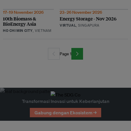
17–19 November 2026
23–26 November 2026
10th Biomass &
Energy Storage - Nov 2026
BioEnergy Asia
VIRTUAL
, SINGAPURA
HO CHI MIN CITY
, VIETNAM
Page 1
Transformasi Inovasi untuk Keberlanjutan
Gabung dengan Ekosistem →