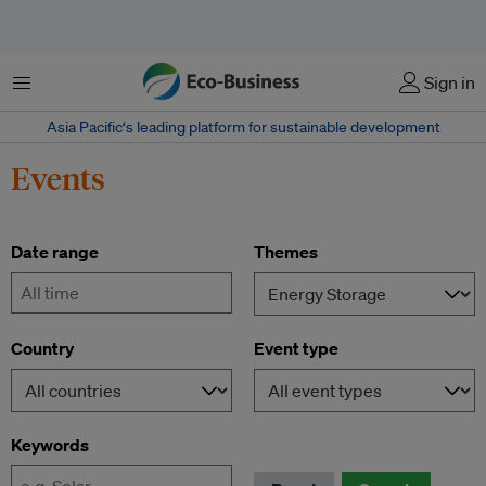
Menu
Sign in
Asia Pacific‘s leading platform for sustainable development
Events
Date range
Themes
-
Country
Event type
Keywords