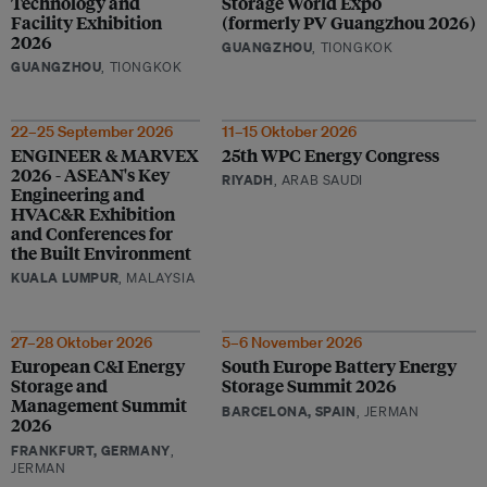
Technology and
Storage World Expo
Facility Exhibition
(formerly PV Guangzhou 2026)
2026
GUANGZHOU
, TIONGKOK
GUANGZHOU
, TIONGKOK
22–25 September 2026
11–15 Oktober 2026
ENGINEER & MARVEX
25th WPC Energy Congress
2026 - ASEAN's Key
RIYADH
, ARAB SAUDI
Engineering and
HVAC&R Exhibition
and Conferences for
the Built Environment
KUALA LUMPUR
, MALAYSIA
27–28 Oktober 2026
5–6 November 2026
European C&I Energy
South Europe Battery Energy
Storage and
Storage Summit 2026
Management Summit
BARCELONA, SPAIN
, JERMAN
2026
FRANKFURT, GERMANY
,
JERMAN