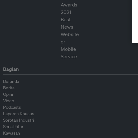
Bagian
Beranda
Berita
Opini
Video
Podcasts
Laporan Khusus
Sorotan Industri
Serial Fitur
Kawasan