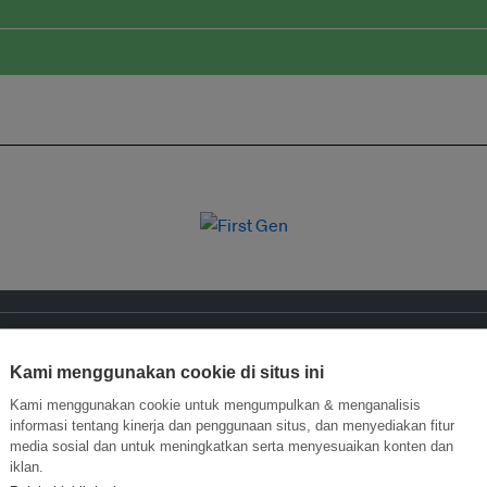
Kami menggunakan cookie di situs ini
Kami menggunakan cookie untuk mengumpulkan & menganalisis
informasi tentang kinerja dan penggunaan situs, dan menyediakan fitur
media sosial dan untuk meningkatkan serta menyesuaikan konten dan
iklan.