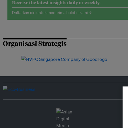
Receive the latest insights daily or weekly.
Daftarkan diri untuk menerima buletin kami →
Organisasi Strategis