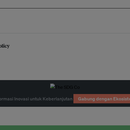
olicy
ormasi Inovasi untuk Keberlanjutan
Gabung dengan Ekosist