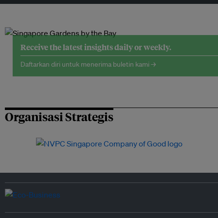
Receive the latest insights daily or weekly.
Daftarkan diri untuk menerima buletin kami →
Organisasi Strategis