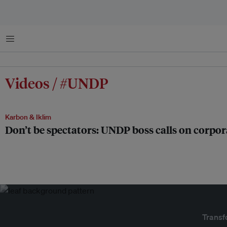
Menu
Videos / #UNDP
Karbon & Iklim
Don’t be spectators: UNDP boss calls on corpor
Transf