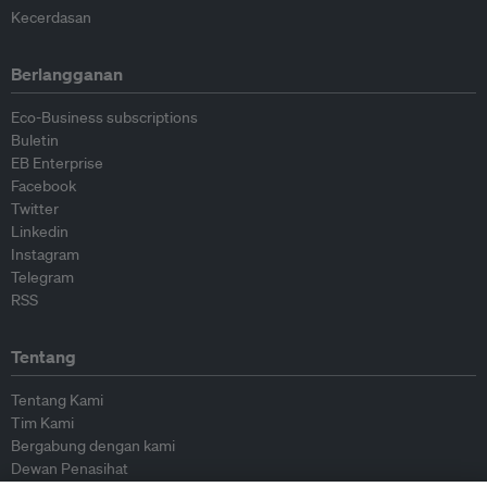
Kecerdasan
Berlangganan
Eco-Business subscriptions
Buletin
EB Enterprise
Facebook
Twitter
Linkedin
Instagram
Telegram
RSS
Tentang
Tentang Kami
Tim Kami
Bergabung dengan kami
Dewan Penasihat