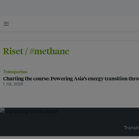
Menu
Riset / #methane
Transportasi
Charting the course: Powering Asia’s energy transition th
1 JUL 2026
Transf