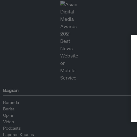
Bagian
Beranda
Berita
Opini
Video
Podcasts
Laporan Khusus