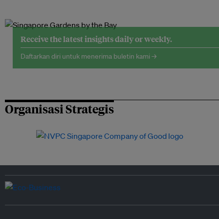
Receive the latest insights daily or weekly.
Daftarkan diri untuk menerima buletin kami →
Organisasi Strategis