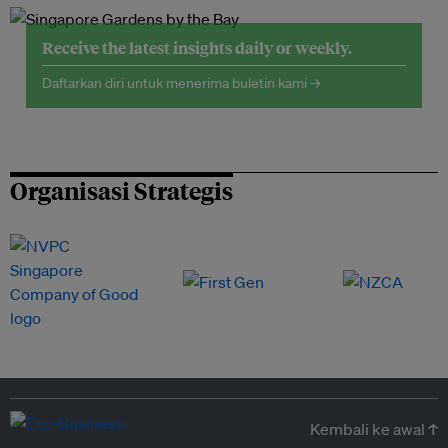
Receive the latest insights daily or weekly.
Daftarkan diri untuk menerima buletin kami →
Organisasi Strategis
Kembali ke awal ↑