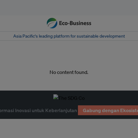
Asia Pacific‘s leading platform for sustainable development
No content found.
ormasi Inovasi untuk Keberlanjutan
Gabung dengan Ekosist