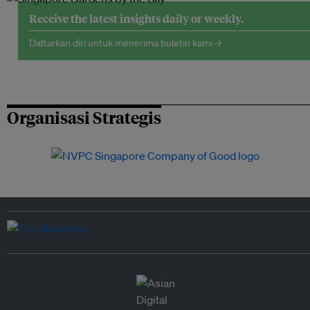
Receive the latest insights daily or weekly.
Daftarkan diri untuk menerima buletin kami →
Organisasi Strategis