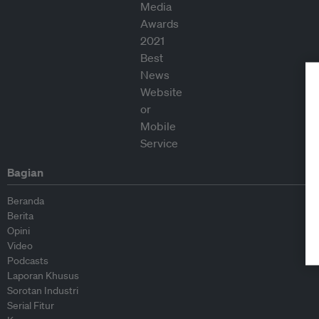
Bagian
Beranda
Berita
Opini
Video
Podcasts
Laporan Khusus
Sorotan Industri
Serial Fitur