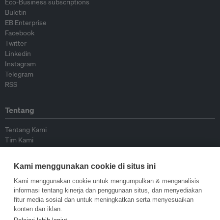
Eco-Business subscriptions
Buletin
EB Enterprise
Facebook
Twitter
Linkedin
Instagram
Telegram
RSS
Tentang
Tentang Kami
Tim Kami
Bergabung dengan kami
Dewan Penasihat
Kami menggunakan cookie di situs ini
Kontributor
Hubungi Kami
Kami menggunakan cookie untuk mengumpulkan & menganalisis
informasi tentang kinerja dan penggunaan situs, dan menyediakan
fitur media sosial dan untuk meningkatkan serta menyesuaikan
Kebijakan
konten dan iklan.