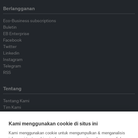
Berlangganan
Eco-Business subscriptions
Buletin
EB Enterprise
Facebook
Twitter
Linkedin
Instagram
Telegram
RSS
Tentang
Tentang Kami
Tim Kami
Bergabung dengan kami
Dewan Penasihat
Kami menggunakan cookie di situs ini
Kontributor
Hubungi Kami
Kami menggunakan cookie untuk mengumpulkan & menganalisis