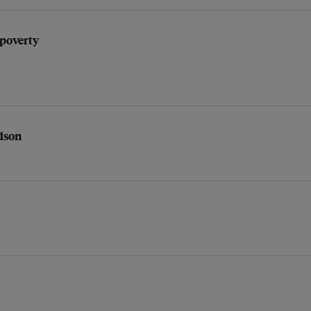
 poverty
rdson