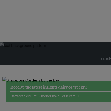
Transf
Receive the latest insights daily or weekly.
Daftarkan diri untuk menerima buletin kami →