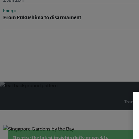
2 Juli 2011
Energi
From Fukushima to disarmament
Transf
Receive the latest insights daily or weekly.