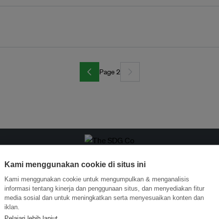
Page 2
ormasi Inovasi untuk Keberlanjutan
Gabung dengan Ekosist
Kami menggunakan cookie di situs ini
Kami menggunakan cookie untuk mengumpulkan & menganalisis
informasi tentang kinerja dan penggunaan situs, dan menyediakan fitur
media sosial dan untuk meningkatkan serta menyesuaikan konten dan
iklan.
Pelajari lebih lanjut