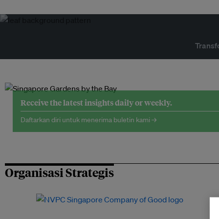
Transf
Receive the latest insights daily or weekly.
Daftarkan diri untuk menerima buletin kami →
Organisasi Strategis