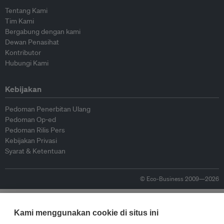
Tentang Kami
Tim Kami
Bergabung dengan kami
Dewan Penasihat
Kontributor
Hubungi Kami
Kebijakan
Pedoman Penerbitan Ulang
Pedoman Op-ed
Pedoman Rilis Pers
Kebijakan Privasi
Syarat & Ketentuan
© Eco-Business 2009—2026
Kami menggunakan cookie di situs ini