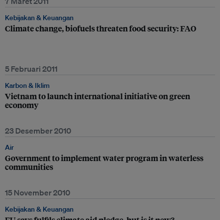
7 Maret 2011
Kebijakan & Keuangan
Climate change, biofuels threaten food security: FAO
5 Februari 2011
Karbon & Iklim
Vietnam to launch international initiative on green
economy
23 Desember 2010
Air
Government to implement water program in waterless
communities
15 November 2010
Kebijakan & Keuangan
EU says fulfils climate aid pledge, but is it new?