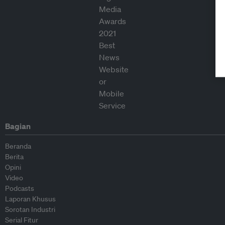
Bagian
Beranda
Berita
Opini
Video
Podcasts
Laporan Khusus
Sorotan Industri
Serial Fitur