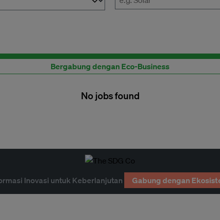
Publikasikan lowongan pekerjaan Anda di sini
Bergabung dengan Eco-Business
No jobs found
ormasi Inovasi untuk Keberlanjutan
Gabung dengan Ekosist