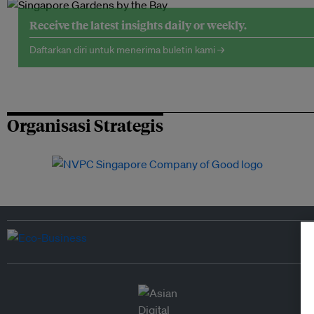
Receive the latest insights daily or weekly.
Daftarkan diri untuk menerima buletin kami →
Organisasi Strategis