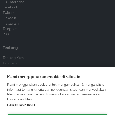
EB Enterprise
Facebook
Twitter
Linkedin
Instagram
Telegram
RSS
Tentang
Tentang Kami
Tim Kami
Bergabung dengan kami
Dewan Penasihat
Kami menggunakan cookie di situs ini
Kontributor
Hubungi Kami
Kami menggunakan cookie untuk mengumpulkan & menganalisis
informasi tentang kinerja dan penggunaan situs, dan menyediakan
fitur media sosial dan untuk meningkatkan serta menyesuaikan
Kebijakan
konten dan iklan.
Pelajari lebih lanjut
Pedoman Penerbitan Ulang
Pedoman Op-ed