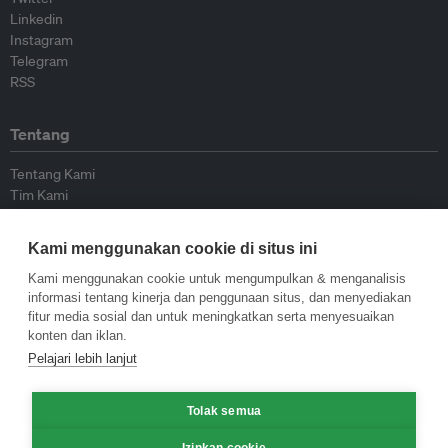
Linkedin
Instagram
Telegram
RSS
Tentang
Tentang Kami
Tim Kami
Bergabung dengan kami
Dewan Penasihat
Kami menggunakan cookie di situs ini
Kontributor
Hubungi Kami
Kami menggunakan cookie untuk mengumpulkan & menganalisis
informasi tentang kinerja dan penggunaan situs, dan menyediakan
fitur media sosial dan untuk meningkatkan serta menyesuaikan
Kebijakan
konten dan iklan.
Pelajari lebih lanjut
Pedoman Penerbitan Ulang
Pedoman Op-ed
Tolak semua
Pedoman Rilis Pers
Kebijakan Privasi
Izinkan cookie