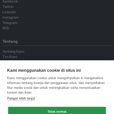
Facebook
Twitter
Linkedin
Instagram
Telegram
RSS
Tentang
Tentang Kami
Tim Kami
Bergabung dengan kami
Dewan Penasihat
Kami menggunakan cookie di situs ini
Kontributor
Hubungi Kami
Kami menggunakan cookie untuk mengumpulkan & menganalisis
informasi tentang kinerja dan penggunaan situs, dan menyediakan
fitur media sosial dan untuk meningkatkan serta menyesuaikan
Kebijakan
konten dan iklan.
Pelajari lebih lanjut
Pedoman Penerbitan Ulang
Pedoman Op-ed
Pedoman Rilis Pers
Tolak semua