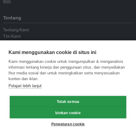
RSS
Tentang
Tentang Kami
Tim Kami
Bergabung dengan kami
Dewan Penasihat
Kami menggunakan cookie di situs ini
Kontributor
Hubungi Kami
Kami menggunakan cookie untuk mengumpulkan & menganalisis
informasi tentang kinerja dan penggunaan situs, dan menyediakan
fitur media sosial dan untuk meningkatkan serta menyesuaikan
Kebijakan
konten dan iklan.
Pelajari lebih lanjut
Pedoman Penerbitan Ulang
Pedoman Op-ed
Tolak semua
Pedoman Rilis Pers
Kebijakan Privasi
Izinkan cookie
Syarat & Ketentuan
Pengaturan cookie
© Eco-Business 2009—2026