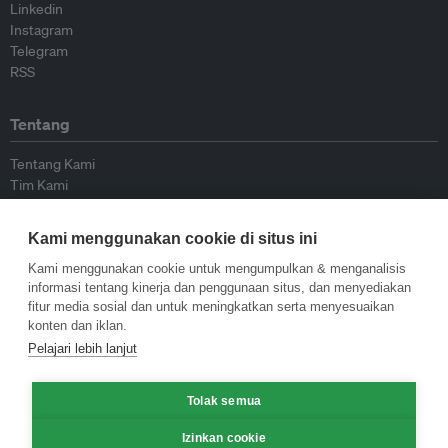
Linkedin
Instagram
Telegram
RSS
Tentang
Tentang Kami
Tim Kami
Bergabung dengan kami
Dewan Penasihat
Kami menggunakan cookie di situs ini
Kontributor
Hubungi Kami
Kami menggunakan cookie untuk mengumpulkan & menganalisis
informasi tentang kinerja dan penggunaan situs, dan menyediakan
fitur media sosial dan untuk meningkatkan serta menyesuaikan
Kebijakan
konten dan iklan.
Pelajari lebih lanjut
Pedoman Penerbitan Ulang
Pedoman Op-ed
Tolak semua
Pedoman Rilis Pers
Kebijakan Privasi
Izinkan cookie
Syarat & Ketentuan