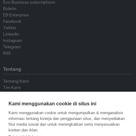
Eco-Business subscriptions
Buletin
EB Enterprise
Facebook
Twitter
Linkedin
Instagram
Telegram
RSS
Tentang
Tentang Kami
Tim Kami
Bergabung dengan kami
Dewan Penasihat
Kami menggunakan cookie di situs ini
Kontributor
Hubungi Kami
Kami menggunakan cookie untuk mengumpulkan & menganalisis
informasi tentang kinerja dan penggunaan situs, dan menyediakan
fitur media sosial dan untuk meningkatkan serta menyesuaikan
Kebijakan
konten dan iklan.