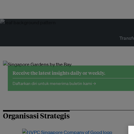
Transf
Receive the latest insights daily or weekly.
Daftarkan diri untuk menerima buletin kami →
Organisasi Strategis