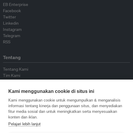
EB Enterprise
Facebook
Twitter
Linkedin
Instagram
Telegram
RSS
Tentang
Tentang Kami
Tim Kami
Bergabung dengan kami
Dewan Penasihat
Kami menggunakan cookie di situs ini
Kontributor
Hubungi Kami
Kami menggunakan cookie untuk mengumpulkan & menganalisis
informasi tentang kinerja dan penggunaan situs, dan menyediakan
fitur media sosial dan untuk meningkatkan serta menyesuaikan
Kebijakan
konten dan iklan.
Pelajari lebih lanjut
Pedoman Penerbitan Ulang