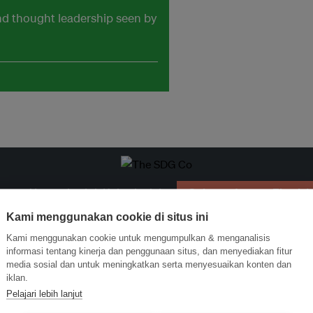
and thought leadership seen by
ormasi Inovasi untuk Keberlanjutan
Gabung dengan Ekosist
Kami menggunakan cookie di situs ini
Kami menggunakan cookie untuk mengumpulkan & menganalisis
informasi tentang kinerja dan penggunaan situs, dan menyediakan fitur
media sosial dan untuk meningkatkan serta menyesuaikan konten dan
iklan.
Pelajari lebih lanjut