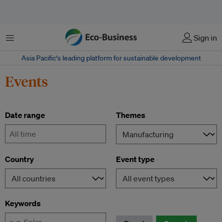
Menu
Sign in
Asia Pacific‘s leading platform for sustainable development
Events
Date range
Themes
-
Country
Event type
Keywords