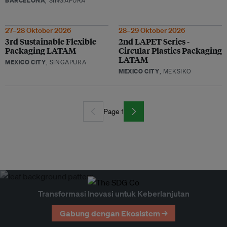
BARCELONA
, SINGAPURA
27–28 Oktober 2026
28–29 Oktober 2026
3rd Sustainable Flexible
2nd LAPET Series -
Packaging LATAM
Circular Plastics Packaging
LATAM
MEXICO CITY
, SINGAPURA
MEXICO CITY
, MEKSIKO
Page 1
Transformasi Inovasi untuk Keberlanjutan
Gabung dengan Ekosistem →