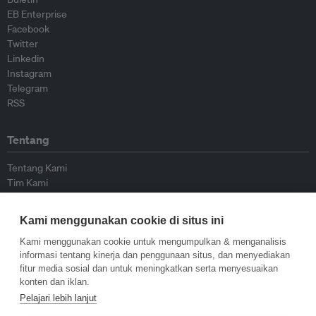
EB Enterprise
Facebook
Twitter
Linkedin
Instagram
Telegram
RSS
Tentang
Tentang Kami
Tim Kami
Bergabung dengan kami
Dewan Penasihat
Kami menggunakan cookie di situs ini
Kontributor
Hubungi Kami
Kami menggunakan cookie untuk mengumpulkan & menganalisis
informasi tentang kinerja dan penggunaan situs, dan menyediakan
fitur media sosial dan untuk meningkatkan serta menyesuaikan
Kebijakan
konten dan iklan.
Pelajari lebih lanjut
Pedoman Penerbitan Ulang