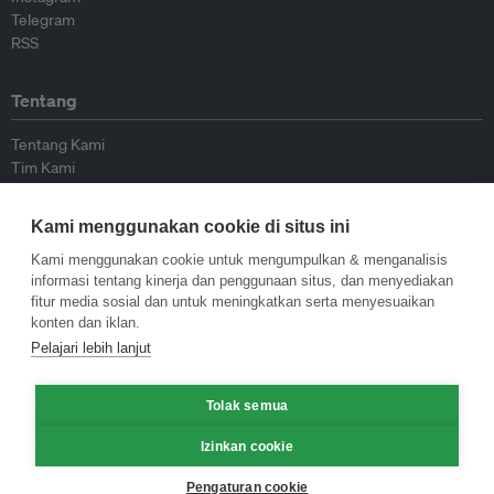
Telegram
RSS
Tentang
Tentang Kami
Tim Kami
Bergabung dengan kami
Dewan Penasihat
Kami menggunakan cookie di situs ini
Kontributor
Hubungi Kami
Kami menggunakan cookie untuk mengumpulkan & menganalisis
informasi tentang kinerja dan penggunaan situs, dan menyediakan
fitur media sosial dan untuk meningkatkan serta menyesuaikan
Kebijakan
konten dan iklan.
Pelajari lebih lanjut
Pedoman Penerbitan Ulang
Pedoman Op-ed
Tolak semua
Pedoman Rilis Pers
Kebijakan Privasi
Izinkan cookie
Syarat & Ketentuan
Pengaturan cookie