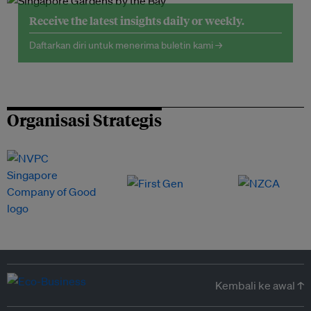
Receive the latest insights daily or weekly.
Daftarkan diri untuk menerima buletin kami →
Organisasi Strategis
Kembali ke awal ↑