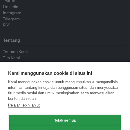
Twitter
Linkedin
Instagram
Telegram
RSS
Tentang
Tentang Kami
Tim Kami
Bergabung dengan kami
Dewan Penasihat
Kami menggunakan cookie di situs ini
Kontributor
Hubungi Kami
Kami menggunakan cookie untuk mengumpulkan & menganalisis
informasi tentang kinerja dan penggunaan situs, dan menyediakan
fitur media sosial dan untuk meningkatkan serta menyesuaikan
Kebijakan
konten dan iklan.
Pelajari lebih lanjut
Pedoman Penerbitan Ulang
Pedoman Op-ed
Tolak semua
Pedoman Rilis Pers
Kebijakan Privasi