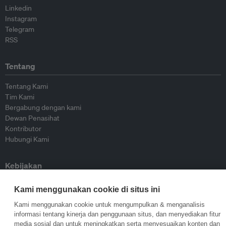
Linkedin
Instagram
Telegram
RSS
Tentang
Tentang Kami
Tim Kami
Bergabung dengan kami
Dewan Penasihat
Kontributor
Hubungi Kami
Kebijakan
Pedoman Penerbitan Ulang
Kami menggunakan cookie di situs ini
Pedoman Op-ed
Kami menggunakan cookie untuk mengumpulkan & menganalisis
Pedoman Rilis Pers
informasi tentang kinerja dan penggunaan situs, dan menyediakan fitur
Kebijakan Privasi
media sosial dan untuk meningkatkan serta menyesuaikan konten dan