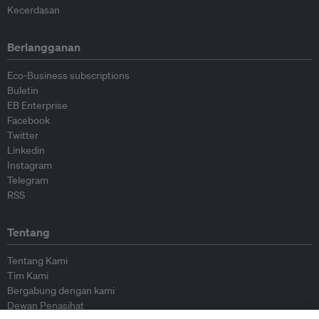
Kecerdasan
Berlangganan
Eco-Business subscriptions
Buletin
EB Enterprise
Facebook
Twitter
Linkedin
Instagram
Telegram
RSS
Tentang
Tentang Kami
Tim Kami
Bergabung dengan kami
Dewan Penasihat