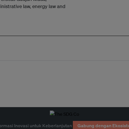
inistrative law, energy law and
ormasi Inovasi untuk Keberlanjutan
Gabung dengan Ekosist