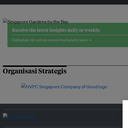
Receive the latest insights daily or weekly.
Daftarkan diri untuk menerima buletin kami →
Organisasi Strategis