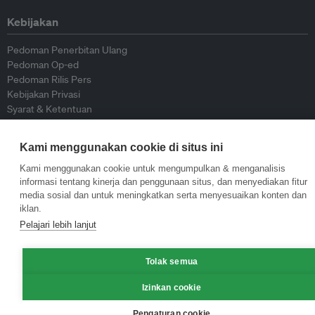
Kebijakan
Pedoman Penerbitan Ulang
Pedoman Op-ed
Pedoman Rilis Pers
Kebijakan Privasi
Syarat & Ketentuan
Kami menggunakan cookie di situs ini
© Eco-Business 2009—2026
Kami menggunakan cookie untuk mengumpulkan & menganalisis
informasi tentang kinerja dan penggunaan situs, dan menyediakan fitur
media sosial dan untuk meningkatkan serta menyesuaikan konten dan
iklan.
Pelajari lebih lanjut
Tolak semua
Izinkan cookie
Pengaturan cookie