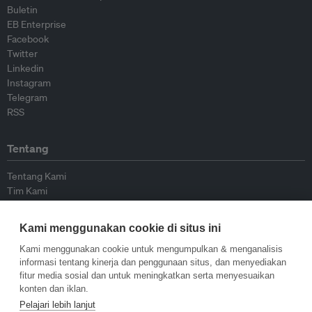
Buletin
EB Enterprise
Facebook
Twitter
Linkedin
Instagram
Telegram
RSS
Tentang
Tentang Kami
Tim Kami
Bergabung dengan kami
Dewan Penasihat
Kami menggunakan cookie di situs ini
Kontributor
Hubungi Kami
Kami menggunakan cookie untuk mengumpulkan & menganalisis
informasi tentang kinerja dan penggunaan situs, dan menyediakan
fitur media sosial dan untuk meningkatkan serta menyesuaikan
Kebijakan
konten dan iklan.
Pelajari lebih lanjut