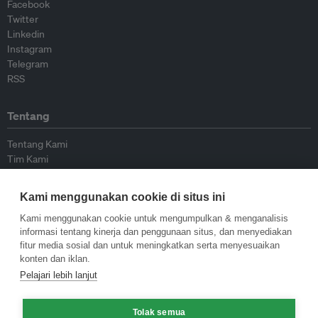
Facebook
Twitter
Linkedin
Instagram
Telegram
RSS
Tentang
Tentang Kami
Tim Kami
Bergabung dengan kami
Dewan Penasihat
Kami menggunakan cookie di situs ini
Kontributor
Hubungi Kami
Kami menggunakan cookie untuk mengumpulkan & menganalisis
informasi tentang kinerja dan penggunaan situs, dan menyediakan
fitur media sosial dan untuk meningkatkan serta menyesuaikan
Kebijakan
konten dan iklan.
Pelajari lebih lanjut
Pedoman Penerbitan Ulang
Pedoman Op-ed
Tolak semua
Pedoman Rilis Pers