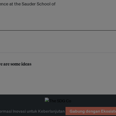
ence at the Sauder School of
re are some ideas
ormasi Inovasi untuk Keberlanjutan
Gabung dengan Ekosist