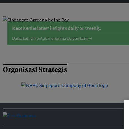
Receive the latest insights daily or weekly.
Daftarkan diri untuk menerima buletin kami →
Organisasi Strategis