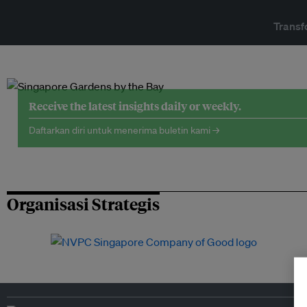
Transf
Receive the latest insights daily or weekly.
Daftarkan diri untuk menerima buletin kami →
Organisasi Strategis