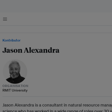
Menu
Kontributor
Jason Alexandra
ORGANISATION
RMIT University
Jason Alexandra is a consultant in natural resource mana
science who has worked in a wide range of roles over 30 y