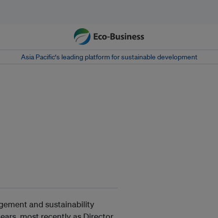
Asia Pacific‘s leading platform for sustainable development
gement and sustainability
ears, most recently as Director