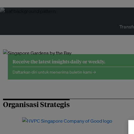
Transf
Receive the latest insights daily or weekly.
Daftarkan diri untuk menerima buletin kami →
Organisasi Strategis