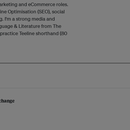
marketing and eCommerce roles.
gine Optimisation (SEO), social
. I'm a strong media and
guage & Literature from The
d practice Teeline shorthand (80
 change