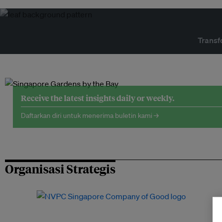
Transf
Receive the latest insights daily or weekly.
Daftarkan diri untuk menerima buletin kami →
Organisasi Strategis