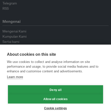
Telegram
RSS
Mengenai
Mengenai Kami
Kumpulan Kami
Sertai kami
Lembaga Penasihat
Peyumbang
About cookies on this site
Hubungi kami
We use cookies to collect and analyse information on site
performance and usage, to provide social media features and to
Dasar
enhance and customise content and advertisements.
Learn more
Siar Semula Garis Panduan
Garis Panduan Komentar
Deny all
Garis Panduan Siaran Akhbar
Dasar Privasi
Allow all cookies
Terma & Syarat
Cookie settings