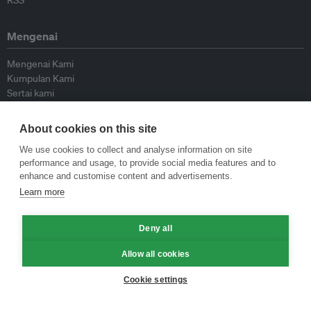
RSS
Mengenai
Mengenai Kami
Kumpulan Kami
Sertai kami
Lembaga Penasihat
Peyumbang
About cookies on this site
Hubungi kami
We use cookies to collect and analyse information on site
performance and usage, to provide social media features and to
Dasar
enhance and customise content and advertisements.
Learn more
Siar Semula Garis Panduan
Garis Panduan Komentar
Deny all
Garis Panduan Siaran Akhbar
Dasar Privasi
Allow all cookies
Terma & Syarat
Cookie settings
© Eco-Business 2009—2026