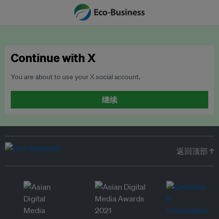
Continue with X
You are about to use your X social account.
继续
返回顶部 ↑