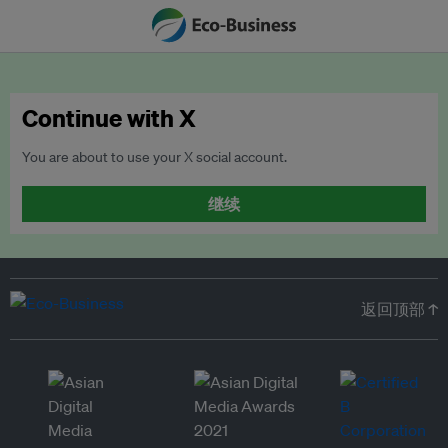
Continue with X
You are about to use your X social account.
继续
返回顶部 ↑