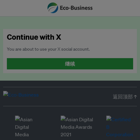
Continue with X
You are about to use your X social account.
继续
返回顶部 ↑