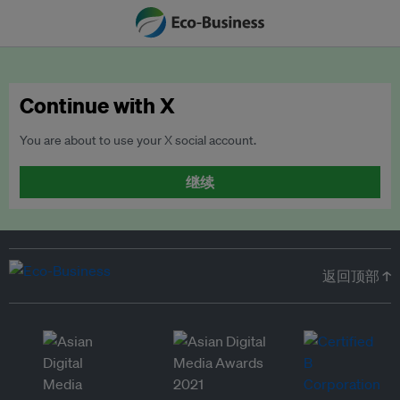
Continue with X
You are about to use your X social account.
继续
返回顶部 ↑