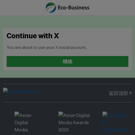
Continue with X
You are about to use your X social account.
继续
返回顶部 ↑